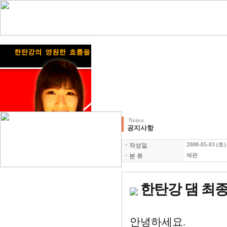
Notice
공지사항
ㆍ
작성일
2008-05-03 (토)
ㆍ
분 류
재판
한탄강 댐 최종 
안녕하세요.