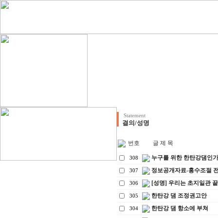
Statement
결의/성명
번호
글 제 목
누구를 위한 한탄강댐인
308
정보공개자료-홍수조절 전
307
[성명] 우리는 초지일관 
306
한탄강 댐 조정권고안
305
한탄강 댐 항소에 부쳐
304