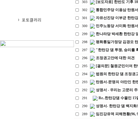
[보도자료] 한반도 기후 1
303
통합민주당 이용삼 탄원
302
자유선진당 이부균 한탄강
301
민주노동당 서미화 탄원
300
한나라당 박세환 한탄강 
299
평화통일가정당 김경모 
298
"한탄강 댐 투쟁, 승리를 
297
조정권고안에 대한 의견
296
[결의문] 철원군민이여 한
295
법원의 한탄강 댐 조정권
294
탄원서-문명의 야만인 한탄
293
성명서 - 우리는 고문리 주
292
Re..한탄강댐 수몰민 1
291
성명서- 한탄강 댐 백지화
290
임진강유역 피해현황(96, 98
289