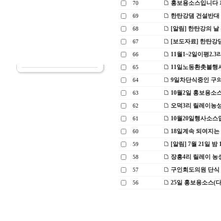
홍보용소스입니다 
70
한탄강댐 건설반대
69
[알림] 한탄강의 날 
68
[보도자료] 한탄강
67
11월1~2일이평2.
66
11일노동환촛불행
65
9일차단식중인 구
64
10월2일 홍보용소
63
오덕3리 릴레이농성
62
10월20일행사소스
61
18일계속 되여지는 
60
[알림] 7월 21일 밤
59
장흥4리 릴레이 농
58
구인회도의원 단식 
57
25일 홍보용소스(
56