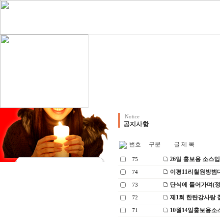
Notice
공지사항
번호
구분
글 제 목
26일 홍보용 소스
75
이평11리철원방범
74
단식에 들어가며(
73
제1회 한탄강사랑
72
10월14일홍보용소
71