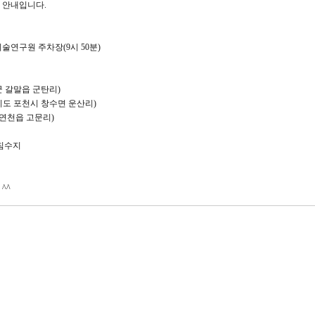
 안내입니다.
기술연구원 주차장(9시 50분)
 갈말읍 군탄리)
기도 포천시 창수면 운산리)
 연천읍 고문리)
읍침수지
^^