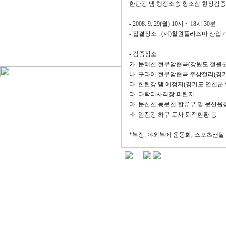
한탄강 댐 행정소송 항소심 현장검증
- 2008. 9. 29(월) 10시 ~ 18시 30분
- 집결장소 : (재)철원플라즈마 산업
- 검증장소
가. 문혜천 현무암협곡(강원도 철원군
나. 구라이 현무암협곡 주상절리(경
다. 한탄강 댐 예정지(경기도 연천군
라. 다락터사격장 피탄지
마. 문산천.동문천 합류부 및 문산
바. 임진강 하구 토사 퇴적현황 등
*복장: 야외복에 운동화, 스포츠샌달 