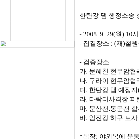
한탄강 댐 행정소송 
- 2008. 9. 29(월) 1
- 집결장소 : (재)
- 검증장소
가. 문혜천 현무암협
나. 구라이 현무암협
다. 한탄강 댐 예정
라. 다락터사격장 피
마. 문산천.동문천 
바. 임진강 하구 토사
*복장: 야외복에 운동