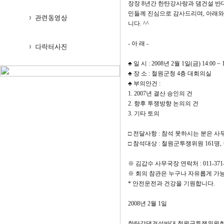
장장 8년간 한탄강사랑과 댐건설 반
민들께 진심으로 감사드리며, 아래와
니다. ^^
- 아 래 -
♣ 일 시 : 2008년 2월 1일(금) 14:00 ~ 1
♣ 장 소 : 철원군청 4층 대회의실
♣ 부의안건 :
1. 2007년 결산 승인의 건
2. 향후 투쟁방향 논의의 건
3. 기타 토의
□ 전달사항 : 참석 못하시는 분은 
□ 참석대상 : 철원군투쟁위원 161명,
※ 김갑수 사무국장 연락처 : 011-371-
※ 회의 참관은 누구나 자유롭게 가
* 안전운전과 건강을 기원합니다.
2008년 2월 1일
한탄강댐건설반대 철원군투쟁위원