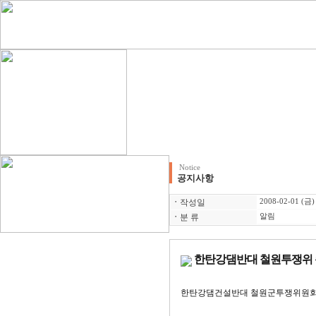
Notice
공지사항
ㆍ
작성일
2008-02-01 (금)
ㆍ
분 류
알림
한탄강댐반대 철원투쟁위 
한탄강댐건설반대 철원군투쟁위원회 