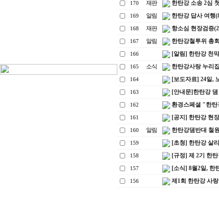
재판
한탄강 소송 2심 첫변론
170
알림
한탄강 답사 여행(8. 
169
재판
항소심 현장검증(2008
168
알림
한탄강철투위 총회
167
[알림] 한탄강 
166
소식
한탄강사랑 누리집
165
[보도자료] 24일,
164
[안내문]한탄강 댐
163
환경스페셜 "한탄강" 방
162
[공지] 한탄강 현장 
161
알림
한탄강댐반대 철원
160
[초청] 한탄강 살
159
[규정] 제 2기 
158
[소식] 8월2일, 
157
제1회 한탄강 사랑
156