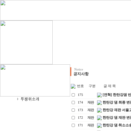
Notice
공지사항
번호
구분
글 제 목
[연혁] 한탄강댐 
175
재판
한탄강 댐 최종 변론(
174
재판
한탄강 재판 서울고법 
173
재판
한탄강 댐 재판 변론기일
172
재판
한탄강 댐 취소소송 선
171