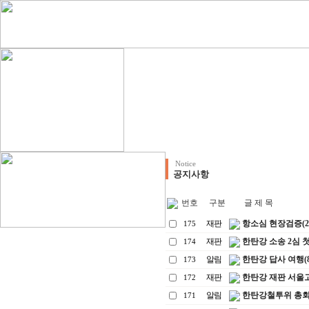
Notice
공지사항
번호
구분
글 제 목
재판
항소심 현장검증(2008
175
재판
한탄강 소송 2심 첫변론
174
알림
한탄강 답사 여행(8. 
173
재판
한탄강 재판 서울고법 
172
알림
한탄강철투위 총회
171