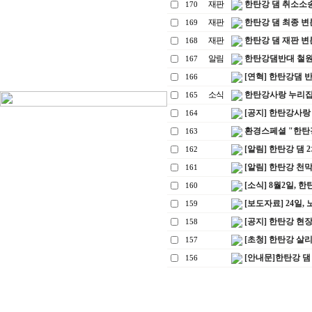
재판
한탄강 댐 취소소송 선
170
재판
한탄강 댐 최종 변론(
169
재판
한탄강 댐 재판 변론기일
168
알림
한탄강댐반대 철원
167
[연혁] 한탄강댐 
166
소식
한탄강사랑 누리집
165
[공지] 한탄강사랑
164
환경스페셜 "한탄강" 방
163
[알림] 한탄강 댐 
162
[알림] 한탄강 
161
[소식] 8월2일, 
160
[보도자료] 24일,
159
[공지] 한탄강 현장 
158
[초청] 한탄강 살
157
[안내문]한탄강 댐
156