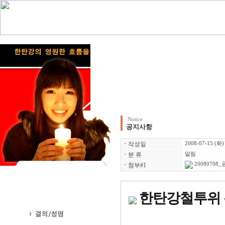
Notice
공지사항
ㆍ
작성일
2008-07-15 (화)
ㆍ
분 류
알림
20080708
ㆍ
첨부#1
한탄강철투위 