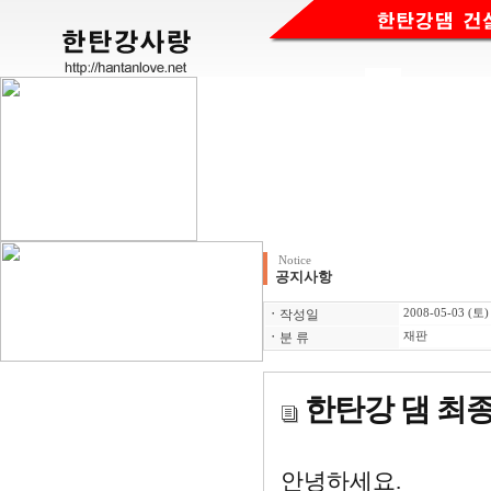
Notice
공지사항
ㆍ
작성일
2008-05-03 (토)
ㆍ
분 류
재판
한탄강 댐 최종 
안녕하세요.