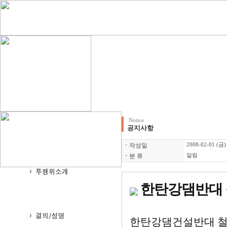
Notice
공지사항
ㆍ
작성일
2008-02-01 (금)
ㆍ
분 류
알림
한탄강댐반대 
한탄강댐건설반대 철