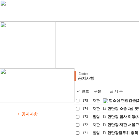
Notice
공지사항
번호
구분
글 제 목
재판
항소심 현장검증(2008
175
재판
한탄강 소송 2심 첫변론
174
알림
한탄강 답사 여행(8. 1
173
재판
한탄강 재판 서울고법 
172
알림
한탄강철투위 총회
171