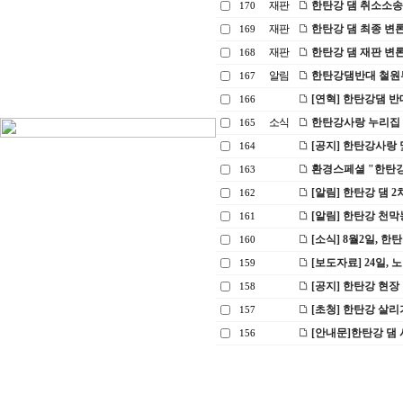
재판
한탄강 댐 취소소송 선
170
재판
한탄강 댐 최종 변론(5
169
재판
한탄강 댐 재판 변론기일
168
알림
한탄강댐반대 철원투
167
[연혁] 한탄강댐 
166
소식
한탄강사랑 누리집
165
[공지] 한탄강사랑
164
환경스페셜 "한탄강" 방
163
[알림] 한탄강 댐 2
162
[알림] 한탄강 천
161
[소식] 8월2일, 한
160
[보도자료] 24일,
159
[공지] 한탄강 현장 답
158
[초청] 한탄강 살
157
[안내문]한탄강 댐 
156