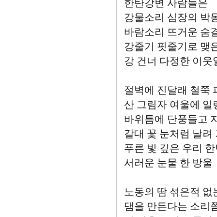
한탄강변 사람들은
강물소리 심장의 박
바람소리 뜨거운 숨
강줄기 핏줄기로 맺
강 건너 다정한 이웃
절벽에 진달래 철쭉 
산 그림자 여울에 일
바위틈에 단풍들고 지
갈대 꽃 눈처럼 날려
푸른 빛 깊은 우리 
서러운 눈물 한 방울
노동의 땀 섞은적 없
댐을 만든다는 소리