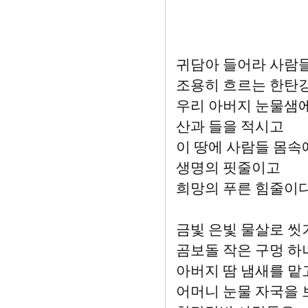
정춘근(
귀담아 들어라 사람
조용히 흐르는 한탄
우리 아버지 눈물샘
산과 들을 적시고
이 땅에 사람들 몸속
생명의 핏줄이고
희망의 푸른 힘줄이
금빛 은빛 물살로 씻
곰보돌 작은 구멍 
아버지 땀 냄새를 맡
어머니 눈물 자국을 