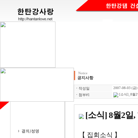
Notice
공지사항
ㆍ
작성일
2007-08-03 (금)
ㆍ
첨부#1
[소식]_8월
[소식] 8월2일
【 집회소식 】