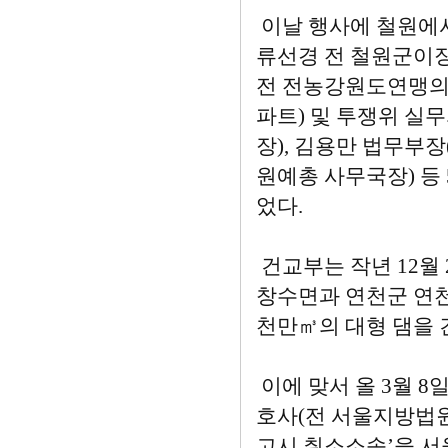
이날 행사에 철원에
류선경 전 철원군이
전 전농강원도연맹의장
파트) 및 투쟁위 
장), 김용만 법무부
원예총 사무국장) 등
었다.
건교부는 작년 12월
창수면과 연천군 연천읍 
천만㎥의 대형 댐을
이에 맞서 올 3월 8
호사(전 서울지방법
고시 취소소송’을 서