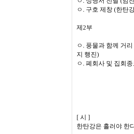
ㅇ. 성명서 전달 (임
ㅇ. 구호 제창 (한
제2부
ㅇ. 풍물과 함께 거
지 행진)
ㅇ. 폐회사 및 집회
2007년
[ 시 ]
한탄강은 흘러야 한