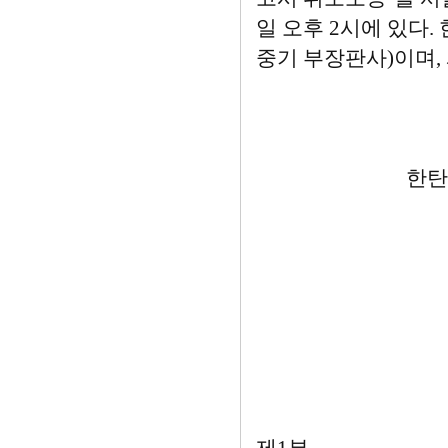
일 오후 2시에 있다
중기 부장판사)이며, 
2007.
한탄강댐건설반
한탄강댐 
< 한탄강 댐
♣ 식