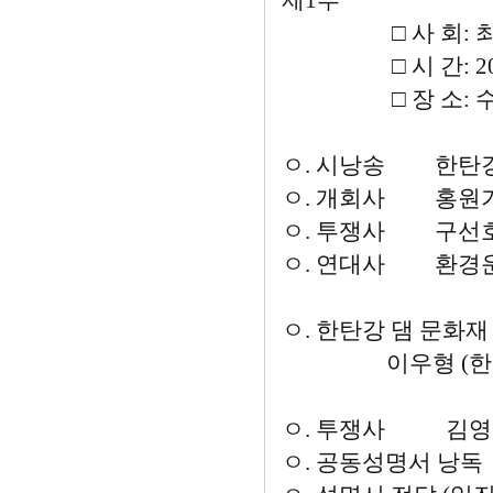
제1부
□ 사 회: 최해
□ 시 간: 2007년 8
□ 장 소: 수자
ㅇ. 시낭송 한탄강은
ㅇ. 개회사 홍원기
ㅇ. 투쟁사 구선호
ㅇ. 연대사 환경
ㅇ. 한탄강 댐 문화
이우형 (한탄강 
ㅇ. 투쟁사 김영칠
ㅇ. 공동성명서 낭독