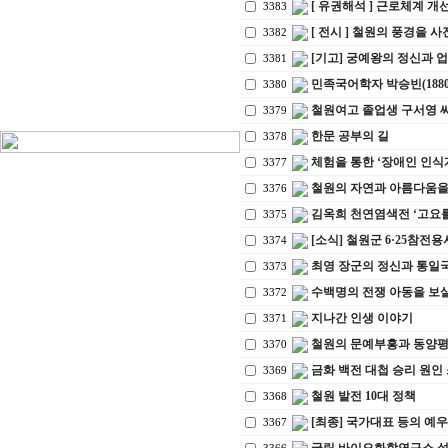
[ 유권해석 ] 근로체계 개
3383
[ 전시 ] 철원의 풍경을 
3382
[기고] 궁예왕의 정신과 
3381
민족국어학자 박승빈(1880~
3380
철원여고 졸업생 구서영 
3379
한문 공부의 길
3378
체험을 통한 ‘장애인 인식
3377
철원의 자연과 아름다움을
3376
김옥희 천연염색전 ‘고요를
3375
[소식] 철원군 6·25참전
3374
최영 장군의 정신과 통일
3373
수백명의 전쟁 아동을 보
3372
지나간 인생 이야기
3371
철원의 문예부흥과 동양평
3370
금화 백전 대첩 승리 원인
3369
철원 발전 10대 정책
3368
[최종] 국가대표 등의 예
3367