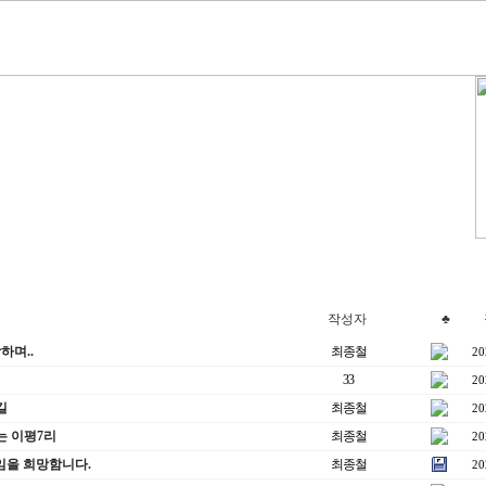
작성자
♣
하며..
최종철
20
33
20
길
최종철
20
는 이평7리
최종철
20
사임을 희망함니다.
최종철
20