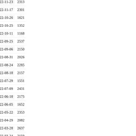
22-11-23
2313
22-11-17
2301
22-10-26
1621
22-10-25
1352
22-10-11
1168
22-09-25
2537
22-09-06
2150
22-08-31
2026
22-08-24
2285
22-08-18
2157
22-07-29
1551
22-07-09
2431
22-06-18
2175
22-06-05
1652
22-05-22
2353
22-04-29
2082
22-03-28
2637