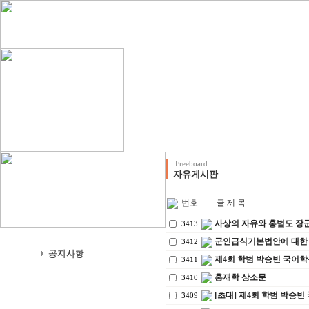
Freeboard
자유게시판
번호
글 제 목
사상의 자유와 홍범도 장
3413
군인급식기본법안에 대한
3412
제4회 학범 박승빈 국어학
3411
홍재학 상소문
3410
[초대] 제4회 학범 박승빈
3409