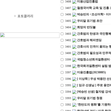
미용산업진흥법
3408
철원국어학 교육 및 진흥
3407
박승빈의 <조선어학> 이야
3406
우리말 표기법 초안
3405
희망의 반딧불
3404
간호법의 탄생과 국민행
3403
간호법과 해피엔딩
3402
간호사의 인격이 꽃피는 
3401
간호법의 필요성과 민주적
3400
국립청소년희귀질환센터 
3399
한국희귀질환센터 설립 
3398
미용진흥법(20230805)
3397
[ 이상묵 ] 우성 박용만 
3396
[ 임규 선생님 ] 주로 용
3395
[박승빈 선생] 철자법 강석
3394
우리말 표기법 청원
3393
‘한반도의 평화’를 기원하
3392