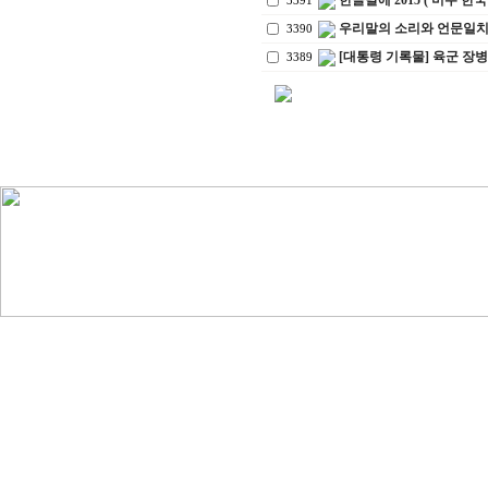
한글날에 2015 ( 미주 한
3391
우리말의 소리와 언문일치
3390
[대통령 기록물] 육군 장병
3389