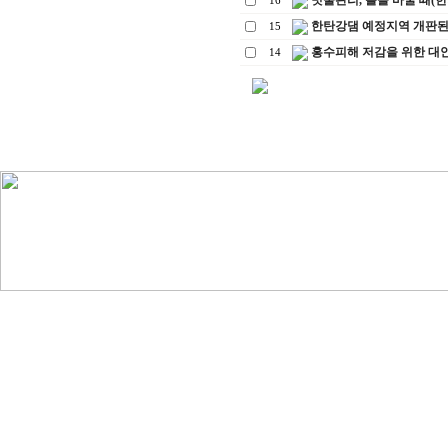
빗물관리, 틀을 바꿀 때(한겨레, 
16
한탄강댐 예정지역 개판된
15
홍수피해 저감을 위한 대안
14