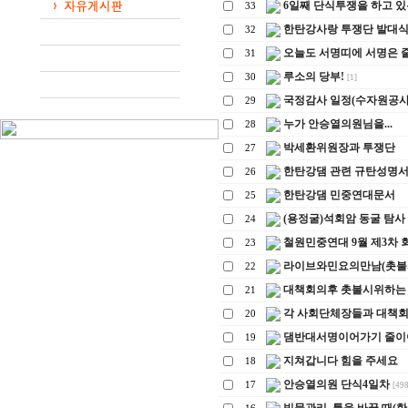
6일째 단식투쟁을 하고 있
33
한탄강사랑 투쟁단 발대
32
오늘도 서명띠에 서명은 
31
루소의 당부!
30
[1]
국정감사 일정(수자원공사 2
29
누가 안승열의원님을...
28
박세환위원장과 투쟁단
27
한탄강댐 관련 규탄성명
26
한탄강댐 민중연대문서
25
(용정굴)석회암 동굴 탐사
24
철원민중연대 9월 제3차 
23
라이브와민요의만남(촛불
22
대책회의후 촛불시위하는
21
각 사회단체장들과 대책
20
댐반대서명이어가기 줄이
19
지쳐갑니다 힘을 주세요
18
안승열의원 단식4일차
17
[498