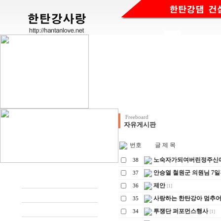
Freeboard
자유게시판
번호
글 제 목
노숙자가되여버린정주신
38
안승열 철원군 의원님 7
37
제안
36
[1]
사랑하는 한탄강아 멈추어
35
투쟁단 퍼포먼스행사
34
[1]