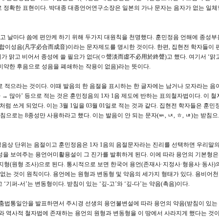
로 정확한 표현이다. 박대종 대종언어연구소장은 일본의 가나 문자는 음자가 없는 일
고 날마다 씀에 편안케 하기 위해 두가지 대원칙을 천명했다. 훈민정음 언해에 종성
합이성음(凡字必合而成音)이라는 문자제도를 명시한 것이다. 한편, 집현전 학자들이 
가 맑고 비어서 종성에 쓸 필요가 없다(ㅇ聲淡而虛不必用於終聲)고 했다. 여기서 ‘맑고
 미약한 후음으로 성음을 폐쇄하는 작용이 없음)라는 뜻이다.
로 적으라는 것이다. 이때 발음의 한 음절을 표시하는 한 글자에는 남거나 모자라는 음
하 → 많아’ 등으로 적는 것은 훈민정음의 1자 1음 제도에 반하는 표의철자법이다. 이 
처럼 쓰게 되었다. 이는 3월 1일을 03월 01일로 적는 것과 같다. 집현전 학자들은 훈민
으로는 8종성만 사용하라고 했다. 이는 발음이 안 되는 문자(ㅄ, ㄵ, ㅎ, ㄶ)는 받침
성음상 단위는 음절이고 훈민정음은 1자 1음의 음절문자라는 진리를 선택하면 우리말의
술성을 보여주는 용언어미활용설이 그 진가를 발휘하게 된다. 이에 따라 용언의 기본형은
’ 종지형(원형 조사)으로 된다. 통시적으로 보면 한국어 용언(존재사·지정사·형용사·동사)
없는 것이 원칙이다. 용언에는 원형과 변동형 및 약음의 세가지 형태가 있다. 용비어천
 ‘기퍼-서’는 변동형이다. 받침이 있는 ‘깊-고’와 ‘깊-다’는 약음(촉음)이다.
마춤법통일안을 발표하면서 주시경 선생의 용언불변설에 따라 용언의 약음(받침이 있는 
 역사적 철자법에 존재하는 용언의 원형과 변동형을 이 땅에서 사라지게 했다는 것이다