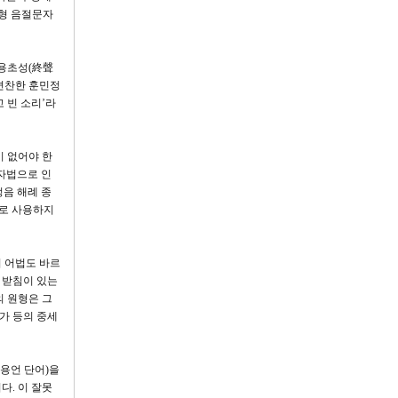
체형 음절문자
부용초성(終聲
편찬한 훈민정
 빈 소리’라
이 없어야 한
철자법으로 인
정음 해례 종
으로 사용하지
 어법도 바르
 받침이 있는
의 원형은 그
가 등의 중세
용언 단어)을
. 이 잘못