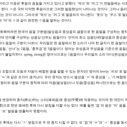
고 이응은 후음의 음질을 가지고 있다고 밝혔다. ‘먹으’와 ‘머그’가 연발음에는 서
고 한다. ㅇ은 극히 미약한 후음이므로 그러한 발음현상이 나타나는 것이다. 그러나 음
 것이 아니다. 그러므로 ‘먹으’는 ‘머그’로 발음되지 아니한다. ‘웃으’는 ‘우스’로 
아’와 ‘어’의 ㅇ과 같이 완전한 ㅇ음을 발하는 것이다.
회복하려면 한국어 음절 구분법(발성음과 중성음의 결합으로 한 음절을 구성하는 원칙
인데 언어를 구성하는 성음상 단위는 음절이다. 언어의 최소 성음단위(발성음과 중성
다 음절의 구분이 다르다. 우리말은 한 음절에서 한 소리가 나며 한 글자가 한 음절이
1음절, ‘선녀’는 2음절, ‘충무공’은 3음절이다. 영어는 유성음과 무성음을 기준으로 음
 불일치하다. spring, strong은 영어식으로는 1음절이나 우리말의 소리 마디(완성음)
조합으로 모음과 자음이 배합된 음을 발할 수 있는 문자)인 영어의 love는 ‘러브’로 발
 ‘ㅂ’과 같은 조각이 생겨난다. 우리 문자는 반드시 발성음 ‘ㅂ’과 중성음 ‘ㅡ’가 배합된
음의 원리와 음절 구분의 원칙에 따라 자음(발성음)이나 모음(중성음) 하나만으로는 한 
 변경하며 종지(終止)하는 소리(폐쇄음)로 중성(中聲)에 작용하는 것이며 한 개만이
)으로 한번 폐쇄한 후에 다시 받침을 더할 수는 없다. 예를 들면 ‘업’의 음은 ‘어’ 음을
 ‘브’ 발음을 방출하지 못함이라.
 후에는 다시 ‘ㅅ’ 받침으로 두 번 종지 시킬 수 없다. 또 ‘없’의 ‘ㅂ’과 ‘ㅅ’ 종성을 