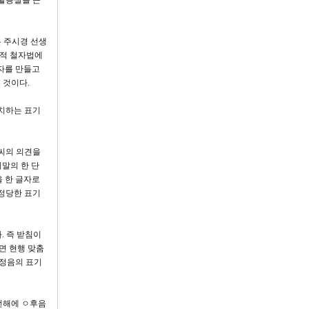
미활용설을 근
는 주시경 선생
사적 철자법에
문자를 만들고
 것이다.
치하는 표기
씨의 의견을
말의 한 단
을 한 글자로
 정당한 표기
. 즉 받침이
면 현행 맞춤
민정음의 표기
언해에 ㅇ후음