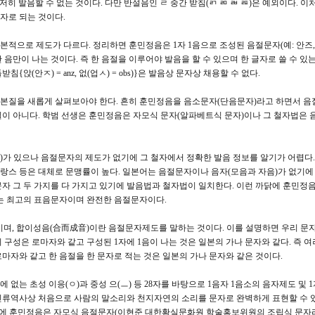
저히 발음할 수 없는 것이다. 다만 반설음인 ㄹ 중간 받침(ㄺ ㄻ ㄼ ㄿ)은 예외이다. 
자로 되는 것이다.
적으로 제도가 다르다. 정리하면 훈민정음은 1자 1음으로 조성된 음절문자(예: 안즈,
음만이 나는 것이다. 즉 한 음절을 이루어야 발음을 할 수 있으며 한 글자로 쓸 수 있는
앉(안ㅈ) = anz, 없(업ㅅ) = obs)}은 발음상 문자상 채용할 수 없다.
본질을 새롭게 살펴보아야 한다. 흔히 훈민정음을 음소문자(단음문자)라고 하면서 음
실이 아니다. 학범 선생은 훈민정음은 자모식 문자(알파베트식 문자)이나 그 철자법은 
ter)가 있으나 음절문자의 제도가 없기에 그 철자에서 정확한 발음 정보를 알기가 어렵다
랑스 등은 대체로 문맹률이 높다. 일본어는 음절문자이나 음자(모음과 자음)가 없기에 
자 그 두 가지를 다 가지고 있기에 발음법과 철자법이 일치한다. 이런 까닭에 훈민정음
있는 최고의 표음문자이며 완전한 음절문자이다.
)이며, 합이성음(合而成音)이란 음절문자제도를 말하는 것이다. 이를 설명하면 우리 문
 구성은 로마자와 같고 구성된 1자에 1음이 나는 것은 일본의 가나 문자와 같다. 즉 여
로마자와 같고 한 음절을 한 문자로 적는 것은 일본의 가나 문자와 같은 것이다.
없는 초성 이응(ㅇ)과 중성 으(ㅡ) 등 28자를 바탕으로 1음자 1음소의 음자제도 및 1
인류역사상 처음으로 사람의 말소리와 천지자연의 소리를 문자로 완벽하게 표현할 수 있
까닭에 훈민정음은 자모식 음절문자(이현준 대한황실문화원 학술홍보위원의 조립식 문자