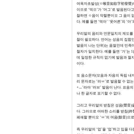
여욕자초발성(ㅇ喉音如欲字初發聲)이라
이므로 ‘먹으’가 ‘머그’로 발음된다
찰하면 ㅇ음이 약할뿐이오 그 음이 없는
다. 예를 들면 ‘먹아’ ‘웃어른’의 ‘
우리말의 음리와 언문일치의 제도를 
찰이 필요하다. 언어는 성음의 집합
발음이 나는 단위)는 음절인데 민족마
철자가 일치한다. 예를 들면 ‘가’는 
데 일정한 규칙이 없기에 발음과 철자가
이다.
또 음소문자(모음과 자음의 독립 내지 
리 문자로는 ‘러ㅂ’로 발음할 수 없는
+ㅡ’라야 ‘러브’ 발음이 난다. 표
나 한 글자로 표기할 수 없다.
그리고 우리말의 받침은 성음(聲音)을
다. 그러므로 어떠한 소리를 받침(終聲
폐쇄할 뿐이오 ‘ㅂ’의 여음(餘音)으로
즉 우리말의 ‘업’을 ‘업’하고 입을 다든