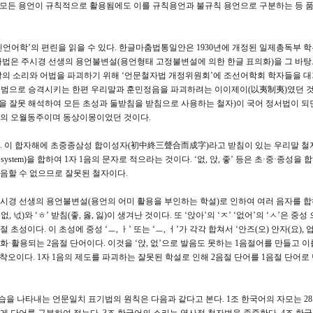
해 모든 용언이 규칙적으로 활용됨에도 이를 규칙용언과 불규칙 용언으로 구분하는 등 품
민언어학’의 편린을 읽을 수 있다. 한글마춤법통일안은 1930년에 개정된 일제총독부 
자법은 주시경 선생의 용언불변설(용언형태 고정불변설에 의한 한글 표의화)을 그 바탕
말의 소리와 어법을 파괴하기 위해 ‘언문철자법 개정위원회’에 조선어학회 학자들을 
문규범으로 승격시키는 한편 우리말과 훈민정음을 파괴하려는 이이제이(以夷制夷)였던 것
 잘못 해석하여 모든 초성과 둘받침을 받침으로 사용하는 철자)이 국어 정서법이 되
회의 오월동주이며 동상이몽이었던 것이다.
. 이 합자해에 초중종삼성 합이성자(初中終三聲合而成字)라고 받침이 있는 우리말 철
ay system)을 합하여 1자 1음의 문자로 적으라는 것이다. ‘없, 앉, 좋’ 등은 초·중·종성을 
발음할 수 없으므로 잘못된 철자이다.
시경 선생의 용언불변설(용언의 어미 활용을 부인하는 학설)로 인하여 여러 음자를 합
 넋)와 ‘ㅎ’ 받침(좋, 옳, 잃)이 생겨난 것이다. 또 ‘앉아’의 ‘ㅈ’ ‘없어’의 ‘ㅅ’은 중성
초성이다. 이 초성에 중성 ‘ㅡ, ㅏ’ 또는 ‘ㅡ, ㅓ’가 각각 합쳐서 ‘안즈(오) 안자(요), 
화·활용되는 2음절 단어이다. 이것을 ‘앉, 없’으로 발음도 못하는 1음절어를 만들고 이
대착오이다. 1자 1음의 제도를 파괴하는 잘못된 학설로 인해 2음절 단어를 1음절 단어로
 나타내는 언문일치 표기법의 원칙은 다음과 같다고 본다. 1조 한국어의 자모는 28자