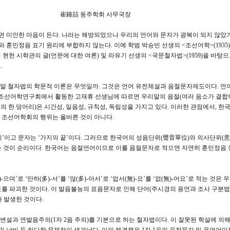
주학회 사무국장
한편 미안한 마음이 든다. 나라는 해방되었으나 우리의 언어와 문자가 광복이 되지 않았
훈민정음 표기 원리에 부합하지 않는다. 이에 학범 박승빈 선생의 <조선어학>(1935
 현헌 시학관의 글(언문에 대한 여론) 및 라유기 선생의 <국문철자법>(1959)을 바탕
.
말 철자법의 학문적 이론은 무엇일까. 그것은 언어 유전체설과 음절문자제도이다. 언
 조선어학연구회에서 활동한 고재휴 선생님에 따르면 우리말의 음절(여러 음소가 결합
의 한 덩어리)은 시간성, 일음성, 규칙성, 독립성을 가지고 있다. 이러한 관점에서, 한
 조선어학회의 행위는 올바른 것이 아니다.
’이고 문자는 ‘가지의 끝’이다. 그러므로 한국어의 성음단위(聲音單位)와 의사단위(
는 것이 순리이다. 한국어는 음절언어이므로 이를 음절문자로 적으면 자연히 훈민정음 
-으며’로 ‘만하(多)-서’를 ‘많(多)-아서’로 ‘업서(無)-요’를 ‘없(無)-어요’로 적는 것은
도를 파괴한 것이다. 이 발음불능의 표음문자로 인해 단어(주시경의 용언과 조사 구분법 
 발생한 것이다.
설과 연발음주의(1자 2음 주의)를 기본으로 하는 철자법이다. 이 잘못된 학설에 의