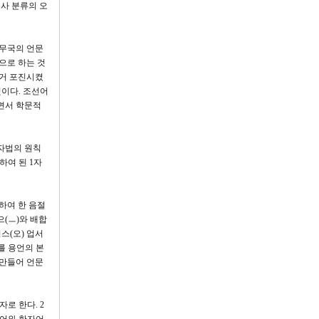
사 분류의 오
학무국의 언문
으로 하는 것
대거 포진시켰
이다. 조선어
면서 학문적
자법의 원칙
합하여 된 1자
하여 한 음절
 으(ㅡ)와 배합
업스(오) 업서
를 용언의 본
 만들어 언문
로 한다. 2