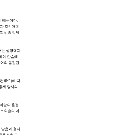
기 때문이다.
)과 조선어학
으로 세종 창제
어는 생명력과
하야 한숨에
국어의 음절원
意思單位)에 따
창제 당시의
 우리말의 음절
= 외솔의 어
해 발음과 철자