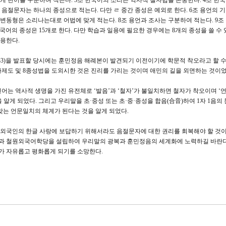
게 단어를 구분하여 적는다. 3조 한국어의 소리는 역사적 철자법을 존중한다. 4조 한
 음절문자는 하나의 종성으로 적는다. 다만 ㄹ 중간 종성은 예외로 한다. 6조 용언의 기본
 변동형은 소리나는대로 어법에 맞게 적는다. 8조 용언과 조사는 구분하여 적는다. 9조
한국어의 종성은 15개로 한다. 다만 학습과 일용에 필요한 경우에는 8개의 종성을 쓸 수 있
용한다.
3)을 발표할 당시에는 훈민정음 해례본이 발견되기 이전이기에 학문적 착오라고 할 수 
자제도 및 8종성법을 도외시한 것은 진리를 가리는 것이며 애민의 길을 외면하는 것이었
어는 역사적 생명을 가진 유전체로 ‘발음’과 ‘철자’가 불일치하면 철자가 착오이며 ‘언
 알게 되었다. 그리고 우리말을 초·중성 또는 초·중·종성을 합음(合音)하여 1자 1음의
맞는 언문일치의 체계가 된다는 것을 알게 되었다.
외국인의 한글 사랑에 보답하기 위해서라도 음절문자에 대한 권리를 회복해야 할 것이다
과 철원외국어학당을 설립하여 우리말의 광복과 훈민정음의 세계화에 노력하길 바란다
가 자유롭고 평화롭게 되기를 소망한다.