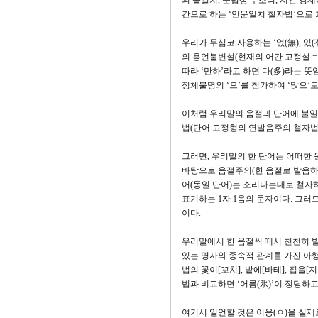
의 불일치, 문법상 부조리, 시간 경
간으로 하는 ‘언문일치 철자법’으로 
우리가 무심코 사용하는 ‘없(無), 있
의 용언불변설(현재의 어간 고정설 
따라 ‘만하’라고 하면 다(多)라는 뜻
정체불명의 ‘으’를 첨가하여 ‘많으’로
이처럼 우리말의 음절과 단어에 불
법(단어 고정형의 연발음주의 철자법)
그러면, 우리말의 한 단어는 어떠한
바탕으로 음절주의(한 음절로 발음하
어(동일 단어)는 소리나는대로 철자하
표기하는 1자 1음의 문자이다. 그러
이다.
우리말에서 한 음절씩 떼서 천천히 발
있는 명사와 종속적 관계를 가진 아행
법의 꽃이[꼬치], 밭에[바테], 집을
법과 비교하면 ‘어름(氷)’이 정당하고 
여기서 일언할 것은 이응(ㅇ)을 실