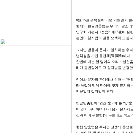
崔鐘喆 동
8월 15일 광복절이 되면 기쁘면서 
현재의 한글맞춤법은 우리의 말소리와 
연구회 기관지 <정음> 제16호에 실린
본연의 철자법의 길을 모색하고 싶다
그러면 발음과 문자가 일치하는 우리
법칙성을 가진 유전체(遺傳體)이다.
한번에 내는 한 덩이의 소리 = 실현음
리가 불변함에도 그 철자법을 변경한
언어와 문자의 관계에서 언어는 ‘뿌리
라 음절에 맞게 단어에 맞게 표기하
언문일치 철자법이 된다.
한글맞춤법이 ‘안즈(坐)-며’를 ‘앉(坐)
에 맞지 아니하며 1자 1음의 문자제
간과 어미 구분법)의 구분에도 착오가
현행 맞춤법은 주시경 선생의 용언불변