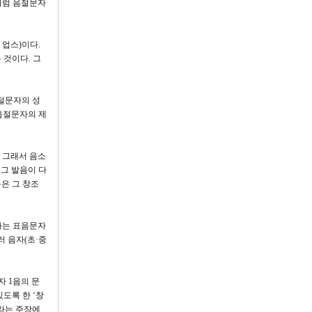
이처럼 음절문자
 업스)이다.
 것이다. 그
절문자의 성
음절문자의 제
. 그래서 음소
그 발음이 다
은 그 창조
자는 표음문자
러 음자(초·중
자 1음의 문
도록 한 ‘창
라는 주장에