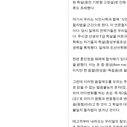
된 학설(용언 기본형 고정설)로 인
류도 초래했다.
여기서 우리는 식민사학과 함께 ‘식
철자법을 근간으로 한다. 이 언문철
이다. 당시 일제의 전략가들은 우리
다. 주시경 선생의 F급 학설을 어
학회는 자기들의 학설(종성부용초성을
권력을 획득했다. 일제와 조선어학
한편 훈민정음 해례에 합자해가 있다
을 밝혔다. 이는 초·중·종성(three w
이지만 한 음절(완성음=독립음)로 
그런데 이러한 음절제도를 모르는 주
로 읽을 수 없는 발음불능의 문자(앉, 없,
되어 어미변화를 하는 초성. 즉 제2음절 
(요)’로 어미가 원형과 변동형으로 변
음(원형)이라고 한 것이 그 학설의 
불일치 철자법이 생겨난 것이다.
태고적부터 내려오는 우리말의 참모습을