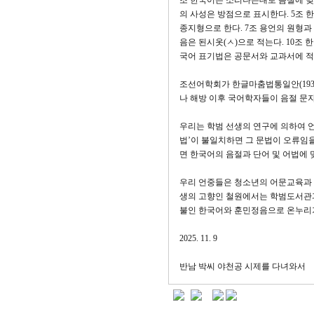
조 한국어는 소리나는대로 음절에 맞
의 사성은 방점으로 표시한다. 5조 한
종지형으로 한다. 7조 용언의 원형과
음은 된시옷(ㅅ)으로 적는다. 10조 
국어 표기법은 공문서와 교과서에 적
조선어학회가 한글마춤법통일안(193
나 해방 이후 국어학자들이 음절 문
우리는 학범 선생의 연구에 의하여 언
법’이 불일치하면 그 문법이 오류임을
면 한국어의 음절과 단어 및 어법에 
우리 언중들은 청소년의 어문교육과 
생의 고향인 철원에서는 학범도서관
불인 한국어와 훈민정음으로 온누리
2025. 11. 9
반남 박씨 야천공 시제를 다녀와서