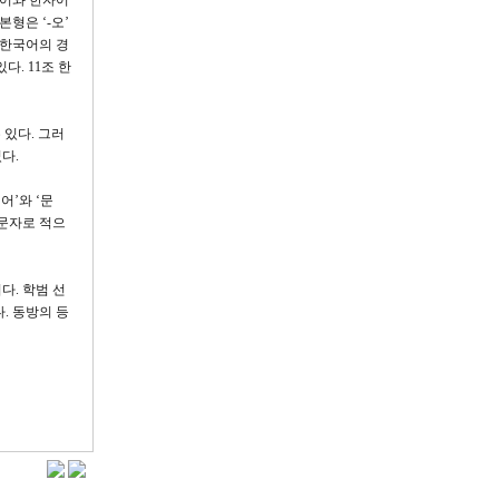
국어와 한자어
형은 ‘-오’
 한국어의 경
다. 11조 한
있다. 그러
다.
어’와 ‘문
 문자로 적으
. 학범 선
. 동방의 등