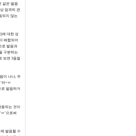
로 같은 발음
리상 엄격히 관
발음되지 않는
)에 대한 성
음이 배합되어
므로 발음과
절을 구분하는
로 보면 3음절
음이 나나, 우
 ‘러+ㅂ
음으로 발음하거
 작용되는 것이
 ‘ㅂ’으로써
동시에 발음할 수