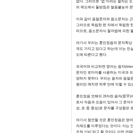
없다. 그러므로 ‘없’이라는 철자는 도
의 제도에서 둘받침은 발음불능의 문
이와 같이 음절문자와 음소문자는 근본
그러므로 독립한 한 자에서 독립한 한 
러므로, 음소문자식 철자법에 의한 둘받침{
여기서 우리는 훈민정음의 문자학상 
격도 가지고 있다고 하는데 이는 진
도에 따른다고 했다.
외국어와 비교하면 영어는 음자(let
문자인 로마자를 사용하는 미국과 프
양하지 못하다. 우리는 음자와 음절문
원리만 깨치면 하루 만에 익힐 수 
훈민정음 언해의 28자란 음자(音字
로서 자음과 모음이 있어서 그 문자의
성, 초·중·종성)로 문자를 구성함은 
여기서 첨언할 것은 훈민정음은 영어에 
자제도를 이루었다는 것이다. 이는 
조적 신비’라고 할 것이다. 이런 