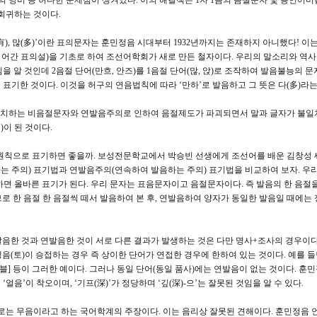
제의 낭비 등 허다한 문제점이 생겨났다. 이의 해결책은 1자 1음의 음절문자 및 용언어
회귀하는 것이다.
(有), 많(多)’이란 표의문자는 훈민정음 시대부터 1932년까지는 존재하지 아니했다! 이
= 어간 표의설)을 기초로 하여 조선어학회가 새로 만든 철자이다. 우리의 말소리와 역
임을 알 것인데 2음절 단어(만흐, 안즈)를 1음절 단어(많, 앉)로 조작하여 발음불능의 
 표기한 것이다. 이것을 허구의 연음법칙에 따라 ‘만하’로 발음하고 그 뜻은 다(多)라는
일치하는 비음절문자와 연발음주의로 인하여 음절제도가 파괴되면서 말과 글자가 불일
이 된 것이다.
 원칙으로 표기하면 좋을까. 보성전문학교에서 박승빈 선생에게 조선어를 배운 김창성 
는 주의) 표기법과 연발음주의(연속하여 발음하는 주의) 표기법을 비교하여 보자. 우리
면 올바른 표기가 된다. 우리 문자는 표음문자이고 음절문자이다. 즉 발음의 한 음절
므로 한 음절 한 음절씩 떼서 발음하여 본 후, 연발음하여 양자가 동일한 발음일 때에는
음한 것과 연발음한 것이 서로 다른 결과가 발생하는 것은 다만 명사+조사의 경우이다
음(토)이 승접하는 경우 즉 상이한 단어가 연접한 경우에 한하여 있는 것이다. 예를 들
[지블] 등이 그러한 예이다. 그러나 동일 단어(동일 품사)에는 연발음이 없는 것이다. 훈
‘얼음’이 착오이며, ‘기프(深)’가 정당하며 ‘깊(深)-으’는 잘못된 것임을 알 수 있다.
제로는 무음이라고 하는 국어학계의 주장이다. 이는 음리상 잘못된 견해이다. 훈민정음 