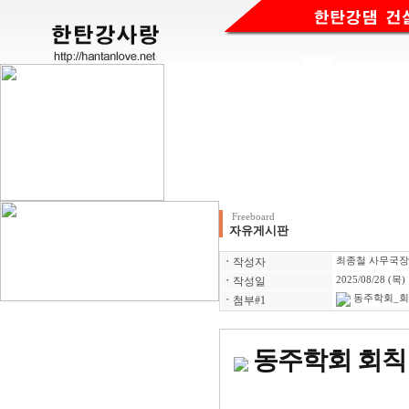
Freeboard
자유게시판
ㆍ
작성자
최종철 사무국장
ㆍ
작성일
2025/08/28 (목)
동주학회_회칙(
ㆍ
첨부#1
동주학회 회칙