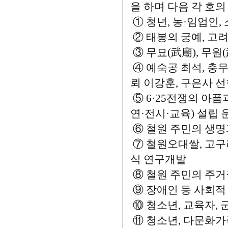
을 하며 다음 각 호의
① 청년, 농·임업인
② 태봉의 궁예, 고
③ 무묘(武廟), 무원
④ 예숙공 최석, 충무
뢰 이강훈, 구은사 
⑤ 6·25전쟁의 아
연·전시·교육) 설립 
⑥ 철원 주민의 생명
⑦ 철원오대쌀, 고구
식 연구개발
⑧ 철원 주민의 주거
⑨ 장애인 등 사회적
⑩ 청소년, 교육자,
⑪ 청소년, 다문화가족