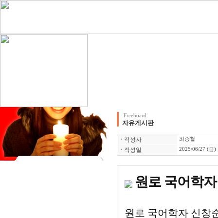
Freeboard
자유게시판
ㆍ
작성자
최종철
ㆍ
작성일
2025/06/27 (금)
원로 국어학자
원로 국어학자 신창순