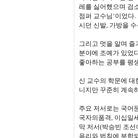
레를 싫어했으며 검소
점퍼 교수님’이었다.
시던 신발, 가방을 
그리고 멋을 알며 즐기
분야에 조예가 있었다
좋아하는 공부를 평생
신 교수의 학문에 대
니지만 꾸준히 계속
주요 저서로는 국어문
국자의품격, 이십일세
막 저서(박승빈 조선
음리와 법칙에 부합