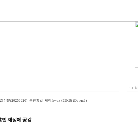
ㆍ조회
신문(20250620)_춤진흥법_제정.hwpx
(55KB) (Down:8)
흥법 제정에 공감