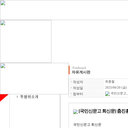
Freeboard
자유게시판
ㆍ
작성자
최종철
ㆍ
작성일
2025/06/20 (금)
국민신문고_회
ㆍ
첨부#1
[국민신문고 회신문] 춤진
국민신문고 회신문