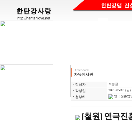
Freeboard
자유게시판
ㆍ
작성자
최종철
ㆍ
작성일
2025/05/18 (일)
연극진흥법안(최
ㆍ
첨부#1
[철원] 연극