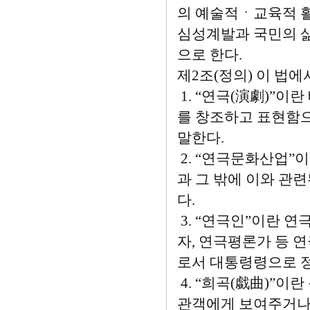
의 예술적ㆍ교육적 
심성계발과 국민의 삶
으로 한다.
제2조(정의) 이 법에
1. “연극(演劇)”이
를 창조하고 표현함
말한다.
2. “연극문화산업
과 그 밖에 이와 관
다.
3. “연극인”이란 연
자, 연극평론가 등 
로서 대통령령으로 정
4. “희곡(戱曲)”
관객에게 보여주거나