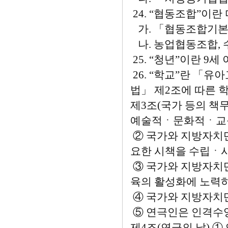
24. “협동조합”이란
가. 「협동조합기본
나. 농업협동조합,
25. “청년”이란 9세
26. “학교”란 「
법」 제2조에 따른 
제3조(국가 등의 책
예술적ㆍ문화적ㆍ교육적
② 국가와 지방자치
요한 시책을 수립ㆍ
③ 국가와 지방자치
육의 활성화에 노력하
④ 국가와 지방자치단
⑤ 연극인은 인격수
제4조(연극의 날) 