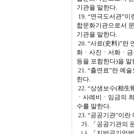
기관을 말한다.
19. “연극도서관”
합문화기관으로서 문
기관을 말한다.
20. “사료(史料)”
화ㆍ사진ㆍ서화ㆍ금
등을 포함한다)을 말
21. “출연료”란 예
한다.
22. “상생보수(相
ㆍ사례비ㆍ임금의 최
수를 말한다.
23. “공공기관”이란
가. 「공공기관의 운
나. 「지방공기업법