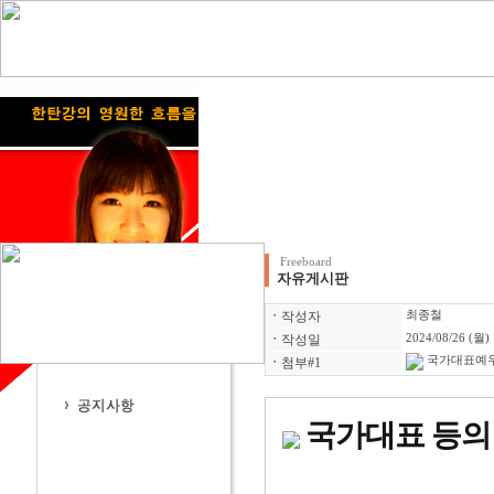
Freeboard
자유게시판
ㆍ
작성자
최종철
ㆍ
작성일
2024/08/26 (월)
국가대표예우법(
ㆍ
첨부#1
국가대표 등의 